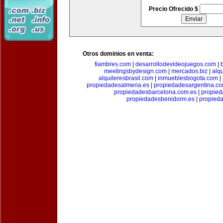
Precio Ofrecido $
Otros dominios en venta:
fiambres.com
|
desarrollodevideojuegos.com
|
meetingsbydesign.com
|
mercados.biz
|
alq
alquileresbrasil.com
|
inmueblesbogota.com
|
propiedadesalmeria.es
|
propiedadesargentina.c
propiedadesbarcelona.com.es
|
propied
propiedadesbenidorm.es
|
propieda