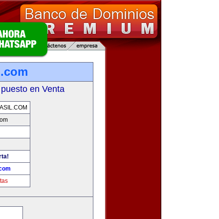
l.com
 puesto en Venta
ASIL.COM
com
rta!
.com
tas