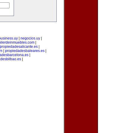
business.uy
|
negocios.uy
|
uilerdeinmuebles.com
|
propiedadesalicante.es
|
om
|
propiedadesbaleares.es
|
adesbarcelona.es
|
desbilbao.es
|