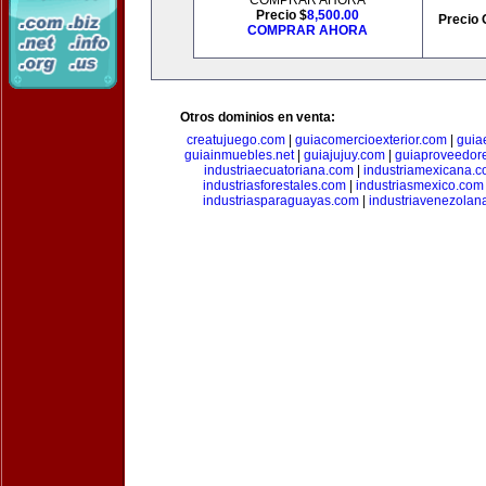
COMPRAR AHORA
Precio $
8,500.00
Precio 
COMPRAR AHORA
Otros dominios en venta:
creatujuego.com
|
guiacomercioexterior.com
|
guiae
guiainmuebles.net
|
guiajujuy.com
|
guiaproveedor
industriaecuatoriana.com
|
industriamexicana.
industriasforestales.com
|
industriasmexico.com
industriasparaguayas.com
|
industriavenezolan