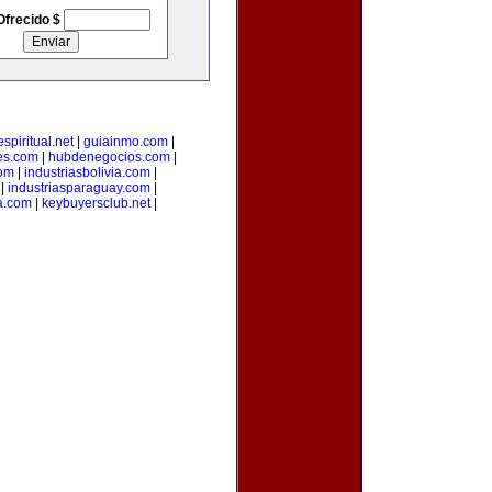
Ofrecido $
spiritual.net
|
guiainmo.com
|
es.com
|
hubdenegocios.com
|
com
|
industriasbolivia.com
|
|
industriasparaguay.com
|
a.com
|
keybuyersclub.net
|