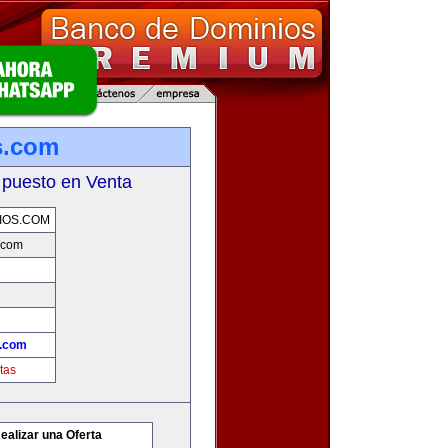
s.com
 puesto en Venta
IOS.COM
.com
.com
tas
ealizar una Oferta