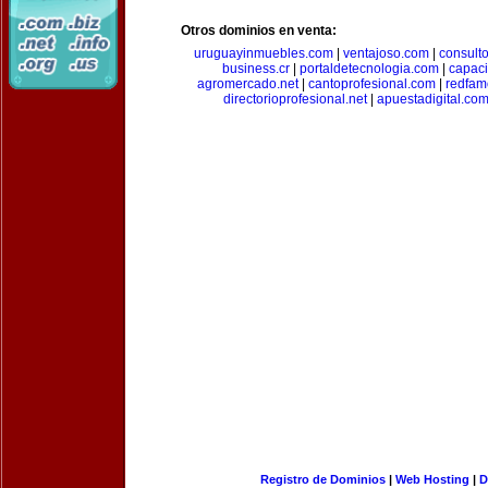
Otros dominios en venta:
uruguayinmuebles.com
|
ventajoso.com
|
consult
business.cr
|
portaldetecnologia.com
|
capac
agromercado.net
|
cantoprofesional.com
|
redfam
directorioprofesional.net
|
apuestadigital.co
Registro de Dominios
|
Web Hosting
|
D