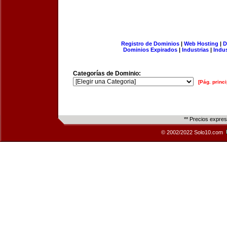
Registro de Dominios
|
Web Hosting
|
D
Dominios Expirados
|
Industrias
|
Indu
Categorías de Dominio:
[Pág. princi
** Precios expre
© 2002/2022 Solo10.com