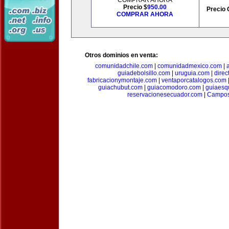
COMPRAR AHORA
Precio $
950.00
Precio 
COMPRAR AHORA
Otros dominios en venta:
comunidadchile.com
|
comunidadmexico.com
|
guiadebolsillo.com
|
uruguia.com
|
direc
fabricacionymontaje.com
|
ventaporcatalogos.com
guiachubut.com
|
guiacomodoro.com
|
guiaesq
reservacionesecuador.com
|
Campos