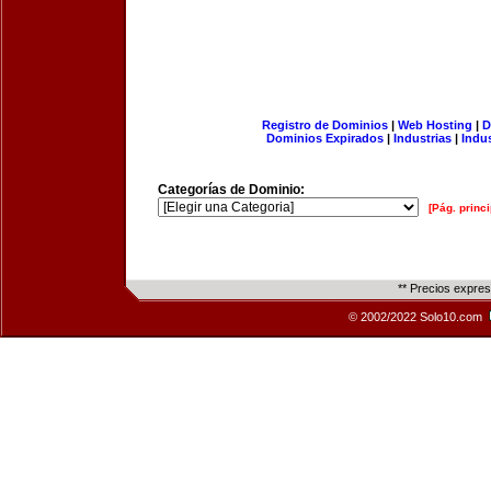
Registro de Dominios
|
Web Hosting
|
D
Dominios Expirados
|
Industrias
|
Indu
Categorías de Dominio:
[Pág. princi
** Precios expre
© 2002/2022 Solo10.com