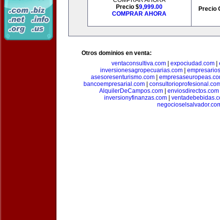
COMPRAR AHORA
Precio $
9,999.00
Precio 
COMPRAR AHORA
Otros dominios en venta:
ventaconsultiva.com
|
expociudad.com
|
inversionesagropecuarias.com
|
empresario
asesoresenturismo.com
|
empresaseuropeas.c
bancoempresarial.com
|
consultorioprofesional.co
AlquilerDeCampos.com
|
enviosdirectos.com
inversionyfinanzas.com
|
ventadebebidas.
negocioselsalvador.co