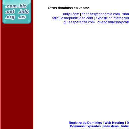
Otros dominios en venta:
only9.com
|
finanzasyeconomia.com
|
fin
articulosdepublicidad.com
|
exposicioninternacio
guiaesperanza.com
|
buenosaireshoy.co
Registro de Dominios
|
Web Hosting
|
D
Dominios Expirados
|
Industrias
|
Indu