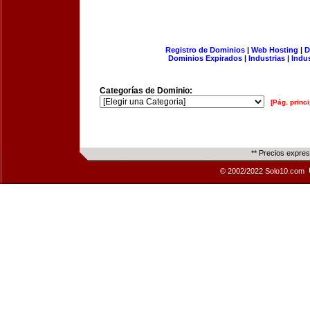
Registro de Dominios
|
Web Hosting
|
D
Dominios Expirados
|
Industrias
|
Indu
Categorías de Dominio:
[Pág. princi
** Precios expre
© 2002/2022 Solo10.com