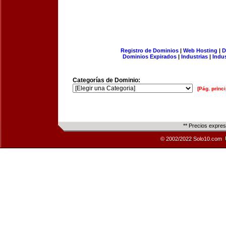
Registro de Dominios
|
Web Hosting
|
D
Dominios Expirados
|
Industrias
|
Indu
Categorías de Dominio:
[Pág. princi
** Precios expre
© 2002/2022 Solo10.com