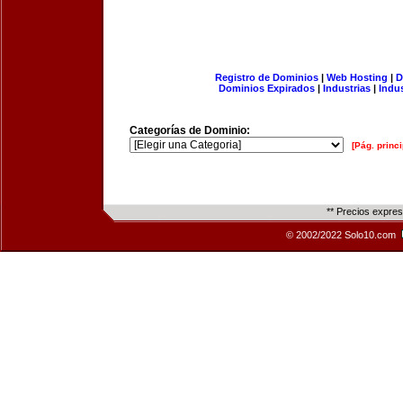
Registro de Dominios
|
Web Hosting
|
D
Dominios Expirados
|
Industrias
|
Indu
Categorías de Dominio:
[Pág. princi
** Precios expre
© 2002/2022 Solo10.com