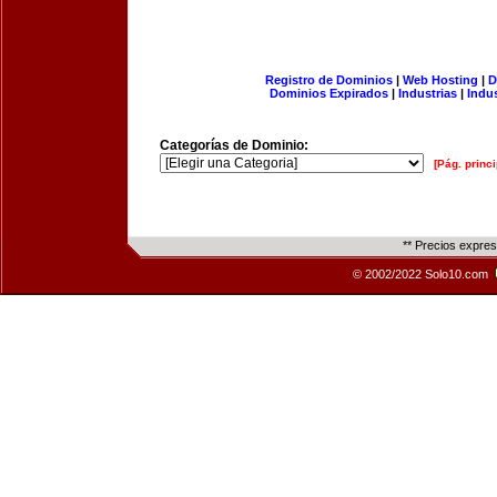
Registro de Dominios
|
Web Hosting
|
D
Dominios Expirados
|
Industrias
|
Indu
Categorías de Dominio:
[Pág. princi
** Precios expre
© 2002/2022 Solo10.com