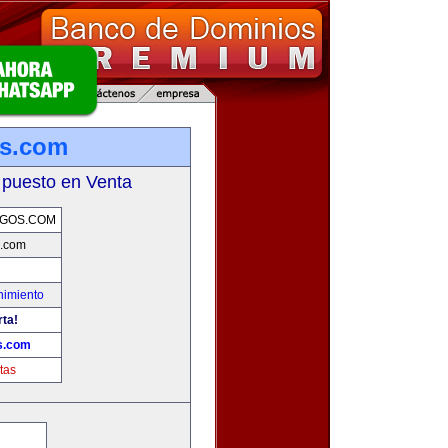
os.com
 puesto en Venta
EGOS.COM
s.com
nimiento
rta!
s.com
tas