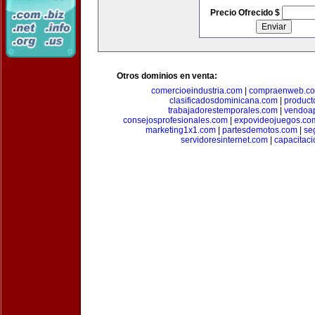
Precio Ofrecido $
Otros dominios en venta:
comercioeindustria.com
|
compraenweb.c
clasificadosdominicana.com
|
product
trabajadorestemporales.com
|
vendoa
consejosprofesionales.com
|
expovideojuegos.co
marketing1x1.com
|
partesdemotos.com
|
se
servidoresinternet.com
|
capacitaci