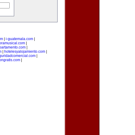
om
|
i-guatemala.com
|
oramusical.com
|
partamento.com
|
m
|
hotelesyalojamiento.com
|
guridadcomercial.com
|
ongratis.com
|