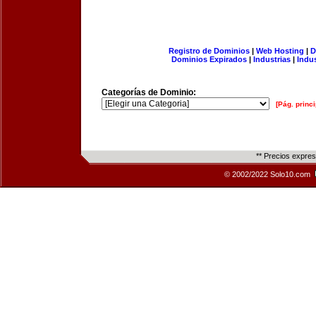
Registro de Dominios
|
Web Hosting
|
D
Dominios Expirados
|
Industrias
|
Indu
Categorías de Dominio:
[Pág. princi
** Precios expre
© 2002/2022 Solo10.com