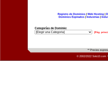
Registro de Dominios
|
Web Hosting
|
D
Dominios Expirados
|
Industrias
|
Indu
Categorías de Dominio:
[Pág. princi
** Precios expre
© 2002/2022 Solo10.com