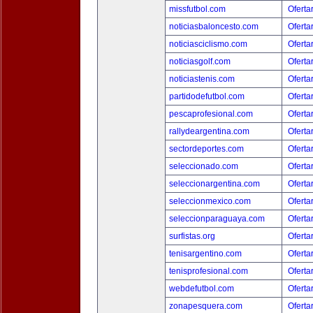
missfutbol.com
Oferta
noticiasbaloncesto.com
Oferta
noticiasciclismo.com
Oferta
noticiasgolf.com
Oferta
noticiastenis.com
Oferta
partidodefutbol.com
Oferta
pescaprofesional.com
Oferta
rallydeargentina.com
Oferta
sectordeportes.com
Oferta
seleccionado.com
Oferta
seleccionargentina.com
Oferta
seleccionmexico.com
Oferta
seleccionparaguaya.com
Oferta
surfistas.org
Oferta
tenisargentino.com
Oferta
tenisprofesional.com
Oferta
webdefutbol.com
Oferta
zonapesquera.com
Oferta