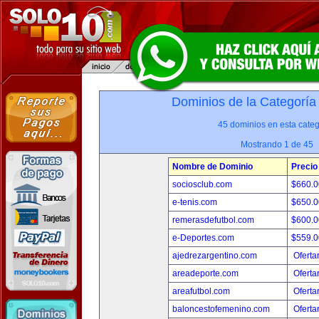
Dominios de la Categoría
45 dominios en esta categ
Mostrando 1 de 45
Nombre de Dominio
Precio
sociosclub.com
$660.
e-tenis.com
$650.
remerasdefutbol.com
$600.
e-Deportes.com
$559.
ajedrezargentino.com
Oferta
areadeporte.com
Oferta
areafutbol.com
Oferta
baloncestofemenino.com
Oferta